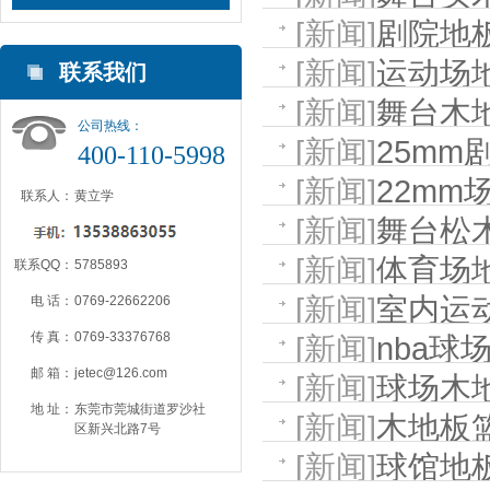
[新闻]
剧院地
[新闻]
运动场
联系我们
[新闻]
舞台木
公司热线：
[新闻]
25mm
400-110-5998
[新闻]
22mm
联系人：
黄立学
[新闻]
舞台松
[新闻]
体育场
联系QQ：
5785893
[新闻]
室内运
电 话：
0769-22662206
传 真：
0769-33376768
[新闻]
nba球
邮 箱：
jetec@126.com
[新闻]
球场木
地 址：
东莞市莞城街道罗沙社
[新闻]
木地板
区新兴北路7号
[新闻]
球馆地