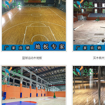
学校体育场馆木地板
羽毛球运动木地板
学校舞蹈木地板
升降舞台木地板
瑜伽练功房专用木地板
悬浮式体育木地板
篮球馆运动木地板
专业舞蹈木地板
剧院舞台木地板