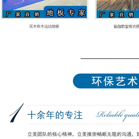
室内排球场木地板
专业舞台木地板